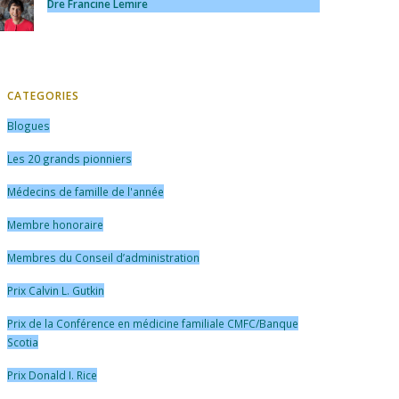
Dre Francine Lemire
CATEGORIES
Blogues
Les 20 grands pionniers
Médecins de famille de l'année
Membre honoraire
Membres du Conseil d’administration
Prix Calvin L. Gutkin
Prix de la Conférence en médicine familiale CMFC/Banque
Scotia
Prix Donald I. Rice