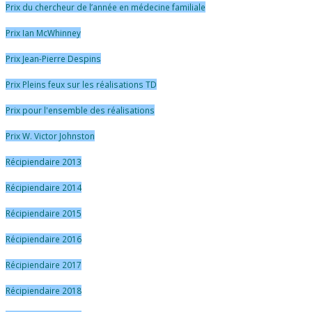
Prix du chercheur de l’année en médecine familiale
Prix Ian McWhinney
Prix Jean-Pierre Despins
Prix Pleins feux sur les réalisations TD
Prix pour l'ensemble des réalisations
Prix W. Victor Johnston
Récipiendaire 2013
Récipiendaire 2014
Récipiendaire 2015
Récipiendaire 2016
Récipiendaire 2017
Récipiendaire 2018