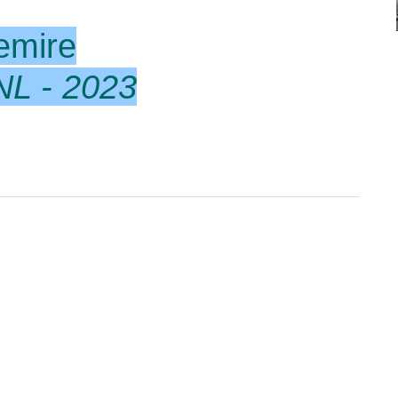
emire
NL - 2023