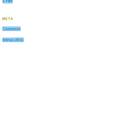
« Fév
META
Connexion
Entries (RSS)