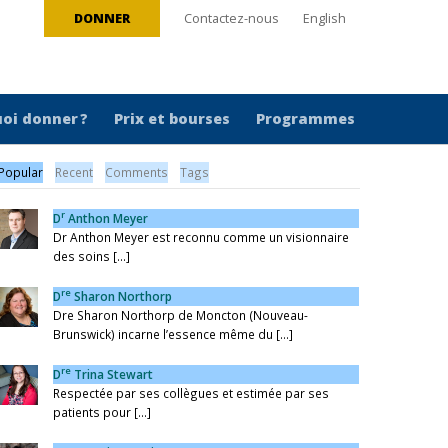
DONNER
Contactez-nous
English
oi donner ?
Prix et bourses
Programmes
Popular
Recent
Comments
Tags
r
D
Anthon Meyer
Dr Anthon Meyer est reconnu comme un visionnaire
des soins [...]
re
D
Sharon Northorp
Dre Sharon Northorp de Moncton (Nouveau-
Brunswick) incarne l’essence même du [...]
re
D
Trina Stewart
Respectée par ses collègues et estimée par ses
patients pour [...]