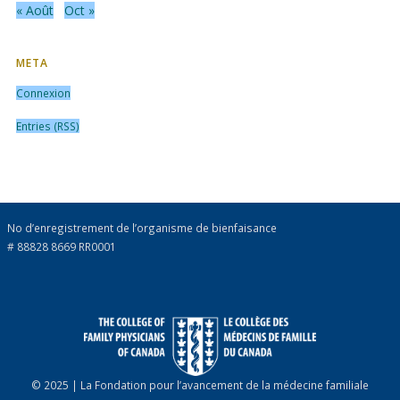
« Août
Oct »
META
Connexion
Entries (RSS)
No d’enregistrement de l’organisme de bienfaisance
# 88828 8669 RR0001
© 2025 | La Fondation pour l’avancement de la médecine familiale