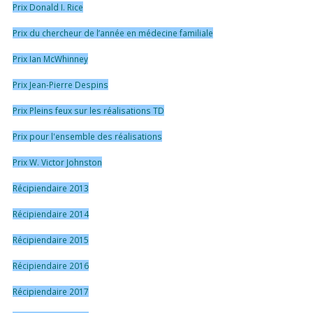
Prix Donald I. Rice
Prix du chercheur de l’année en médecine familiale
Prix Ian McWhinney
Prix Jean-Pierre Despins
Prix Pleins feux sur les réalisations TD
Prix pour l'ensemble des réalisations
Prix W. Victor Johnston
Récipiendaire 2013
Récipiendaire 2014
Récipiendaire 2015
Récipiendaire 2016
Récipiendaire 2017