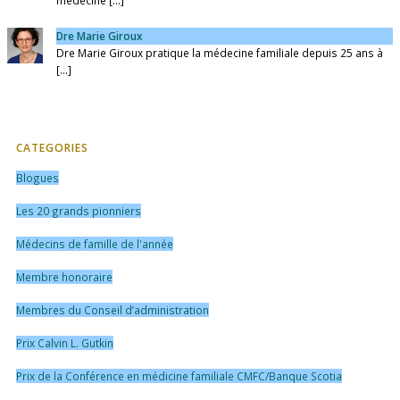
médecine [...]
Dre Marie Giroux
Dre Marie Giroux pratique la médecine familiale depuis 25 ans à
[...]
CATEGORIES
Blogues
Les 20 grands pionniers
Médecins de famille de l'année
Membre honoraire
Membres du Conseil d’administration
Prix Calvin L. Gutkin
Prix de la Conférence en médicine familiale CMFC/Banque Scotia