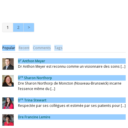
1
2
>
Popular
Recent
Comments
Tags
r
D
Anthon Meyer
Dr Anthon Meyer est reconnu comme un visionnaire des soins [...]
re
D
Sharon Northorp
Dre Sharon Northorp de Moncton (Nouveau-Brunswick) incarne
l’essence même du [...]
re
D
Trina Stewart
Respectée par ses collègues et estimée par ses patients pour [...]
Dre Francine Lemire