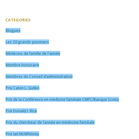
CATEGORIES
Blogues
Les 20 grands pionniers
Médecins de famille de l'année
Membre honoraire
Membres du Conseil d’administration
Prix Calvin L. Gutkin
Prix de la Conférence en médicine familiale CMFC/Banque Scotia
Prix Donald I. Rice
Prix du chercheur de l’année en médecine familiale
Prix Ian McWhinney