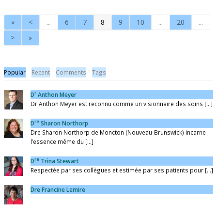
«
<
...
6
7
8
9
10
...
20
...
>
»
Popular
Recent
Comments
Tags
r
D
Anthon Meyer
Dr Anthon Meyer est reconnu comme un visionnaire des soins [...]
re
D
Sharon Northorp
Dre Sharon Northorp de Moncton (Nouveau-Brunswick) incarne
l’essence même du [...]
re
D
Trina Stewart
Respectée par ses collègues et estimée par ses patients pour [...]
Dre Francine Lemire