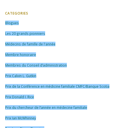
CATEGORIES
Blogues
Les 20 grands pionniers
Médecins de famille de l'année
Membre honoraire
Membres du Conseil d’administration
Prix Calvin L. Gutkin
Prix de la Conférence en médicine familiale CMFC/Banque Scotia
Prix Donald I. Rice
Prix du chercheur de l’année en médecine familiale
Prix Ian McWhinney