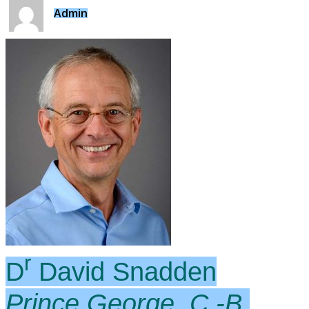
Admin
r
D
David Snadden
Prince George, C.-B.