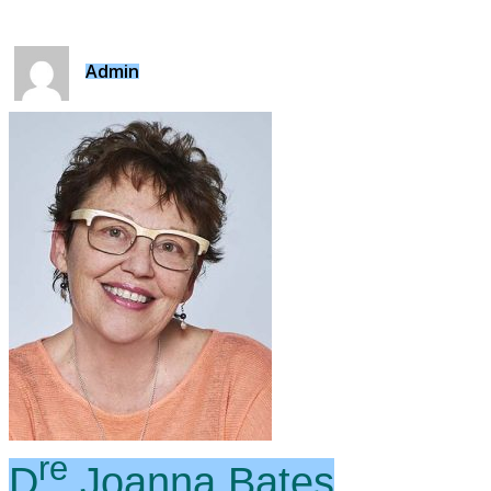
Admin
re
D
Joanna Bates