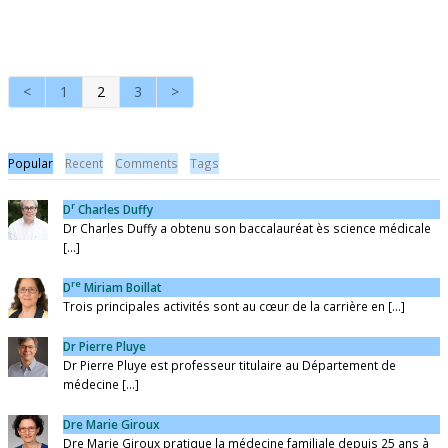
<
1
2
3
>
Popular
Recent
Comments
Tags
r
D
Charles Duffy
Dr Charles Duffy a obtenu son baccalauréat ès science médicale
[...]
re
D
Miriam Boillat
Trois principales activités sont au cœur de la carrière en [...]
Dr Pierre Pluye
Dr Pierre Pluye est professeur titulaire au Département de
médecine [...]
Dre Marie Giroux
Dre Marie Giroux pratique la médecine familiale depuis 25 ans à