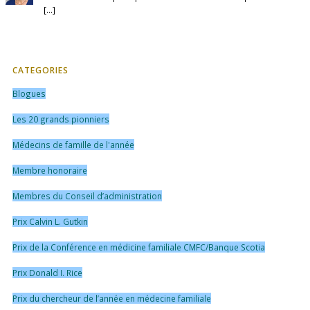
[...]
CATEGORIES
Blogues
Les 20 grands pionniers
Médecins de famille de l'année
Membre honoraire
Membres du Conseil d’administration
Prix Calvin L. Gutkin
Prix de la Conférence en médicine familiale CMFC/Banque Scotia
Prix Donald I. Rice
Prix du chercheur de l’année en médecine familiale