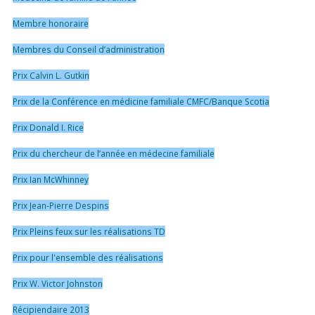
Membre honoraire
Membres du Conseil d’administration
Prix Calvin L. Gutkin
Prix de la Conférence en médicine familiale CMFC/Banque Scotia
Prix Donald I. Rice
Prix du chercheur de l’année en médecine familiale
Prix Ian McWhinney
Prix Jean-Pierre Despins
Prix Pleins feux sur les réalisations TD
Prix pour l'ensemble des réalisations
Prix W. Victor Johnston
Récipiendaire 2013