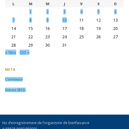
L
M
M
J
V
S
D
1
2
3
4
5
6
7
8
9
10
11
12
13
14
15
16
17
18
19
20
21
22
23
24
25
26
27
28
29
30
31
« Nov
Oct »
META
Connexion
Entries (RSS)
No d’enregistrement de l’organisme de bienfaisance
# 88828 8669 RR0001