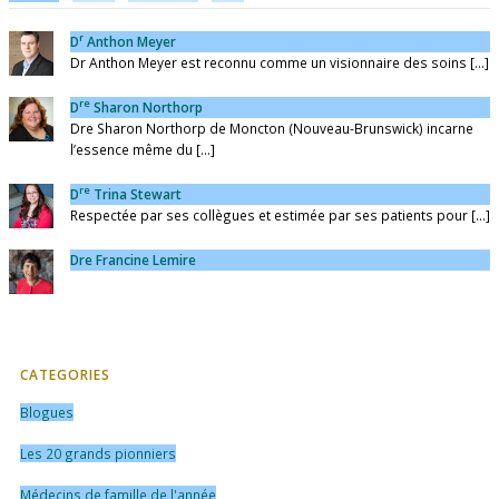
r
D
Anthon Meyer
Dr Anthon Meyer est reconnu comme un visionnaire des soins [...]
re
D
Sharon Northorp
Dre Sharon Northorp de Moncton (Nouveau-Brunswick) incarne
l’essence même du [...]
re
D
Trina Stewart
Respectée par ses collègues et estimée par ses patients pour [...]
Dre Francine Lemire
CATEGORIES
Blogues
Les 20 grands pionniers
Médecins de famille de l'année