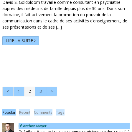
David S. Goldbloom travaille comme consultant en psychiatrie
auprès des médecins de famille depuis plus de 30 ans. Dans son
domaine, il fait activement la promotion du pouvoir de la
communication dans le cadre de ses activités d’enseignement, de
ses présentations et de ses […]
LIRE LA SUITE
<
1
2
3
>
Popular
Recent
Comments
Tags
r
D
Anthon Meyer
Dr Anthon Meyer est reconnu comme un visionnaire des soins [...]