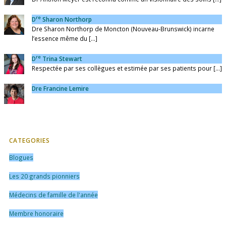
re
D
Sharon Northorp
Dre Sharon Northorp de Moncton (Nouveau-Brunswick) incarne
l’essence même du [...]
re
D
Trina Stewart
Respectée par ses collègues et estimée par ses patients pour [...]
Dre Francine Lemire
CATEGORIES
Blogues
Les 20 grands pionniers
Médecins de famille de l'année
Membre honoraire