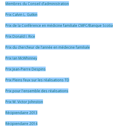
Membres du Conseil d’administration
Prix Calvin L. Gutkin
Prix de la Conférence en médicine familiale CMFC/Banque Scotia
Prix Donald I. Rice
Prix du chercheur de l’année en médecine familiale
Prix Ian McWhinney
Prix Jean-Pierre Despins
Prix Pleins feux sur les réalisations TD
Prix pour l'ensemble des réalisations
Prix W. Victor Johnston
Récipiendaire 2013
Récipiendaire 2014