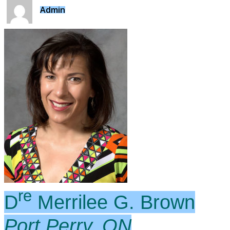
Admin
re
D
Merrilee G. Brown
Port Perry, ON