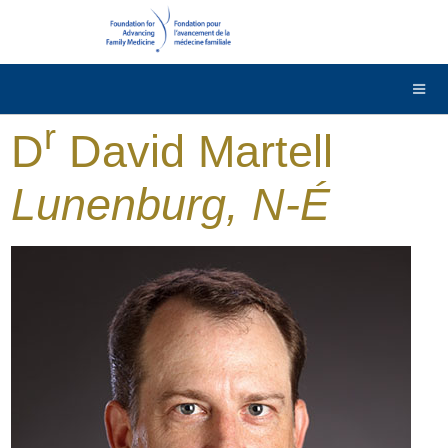
DONNER
Contactez-nous
English
r
D
David Martell
Lunenburg, N-É