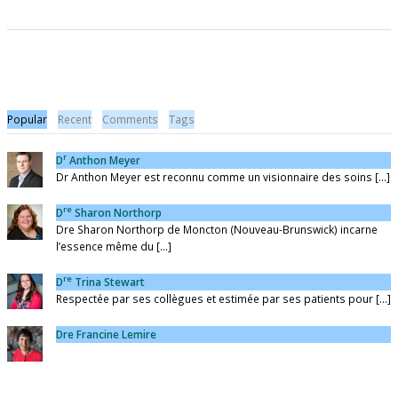
Popular
Recent
Comments
Tags
r
D
Anthon Meyer
Dr Anthon Meyer est reconnu comme un visionnaire des soins [...]
re
D
Sharon Northorp
Dre Sharon Northorp de Moncton (Nouveau-Brunswick) incarne
l’essence même du [...]
re
D
Trina Stewart
Respectée par ses collègues et estimée par ses patients pour [...]
Dre Francine Lemire