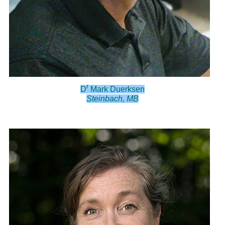
r
D
Mark Duerksen
Steinbach, MB