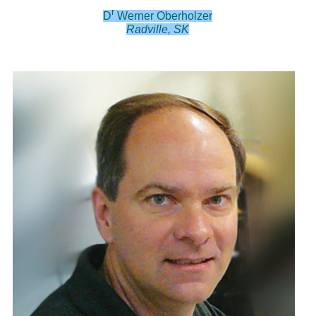
r
D
Werner Oberholzer
Radville, SK