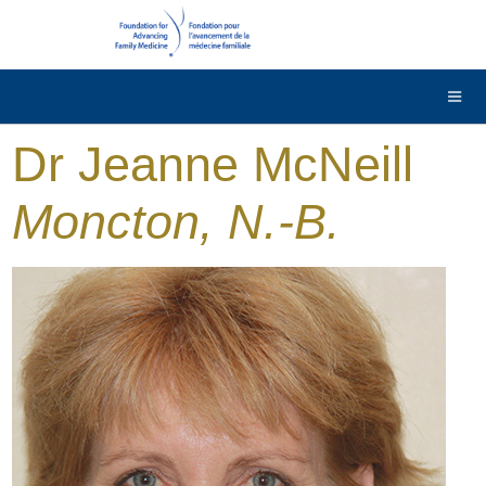
DONNER
Contactez-nous
English
Dr Jeanne McNeill
Moncton, N.-B.