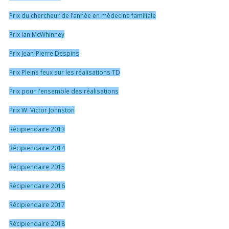
Prix du chercheur de l’année en médecine familiale
Prix Ian McWhinney
Prix Jean-Pierre Despins
Prix Pleins feux sur les réalisations TD
Prix pour l'ensemble des réalisations
Prix W. Victor Johnston
Récipiendaire 2013
Récipiendaire 2014
Récipiendaire 2015
Récipiendaire 2016
Récipiendaire 2017
Récipiendaire 2018