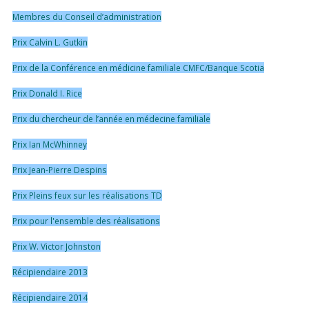
Membres du Conseil d’administration
Prix Calvin L. Gutkin
Prix de la Conférence en médicine familiale CMFC/Banque Scotia
Prix Donald I. Rice
Prix du chercheur de l’année en médecine familiale
Prix Ian McWhinney
Prix Jean-Pierre Despins
Prix Pleins feux sur les réalisations TD
Prix pour l'ensemble des réalisations
Prix W. Victor Johnston
Récipiendaire 2013
Récipiendaire 2014