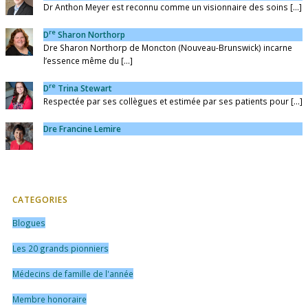
Dr Anthon Meyer est reconnu comme un visionnaire des soins [...]
re
D
Sharon Northorp
Dre Sharon Northorp de Moncton (Nouveau-Brunswick) incarne
l’essence même du [...]
re
D
Trina Stewart
Respectée par ses collègues et estimée par ses patients pour [...]
Dre Francine Lemire
CATEGORIES
Blogues
Les 20 grands pionniers
Médecins de famille de l'année
Membre honoraire