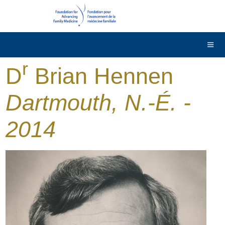
DONNER
Contactez-nous
English
r
D
Brian Hennen
Dartmouth, N.-É. -
2014