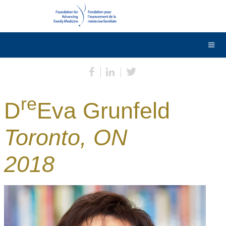
DONNER
Contactez-nous
English
re
D
Eva Grunfeld
Toronto, ON
2018