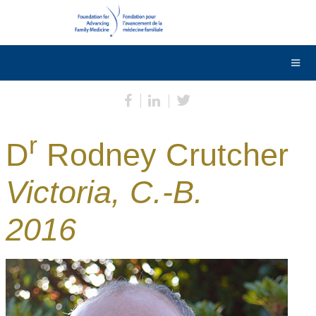
DONNER
Contactez-nous
English
r
D
Rodney Crutcher
Victoria, C.-B.
2016