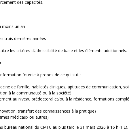
rcement des capacités.
u moins un an
es trois dernières années
ître les critères d’admissibilité de base et les éléments additionnels.
:
information fournie à propos de ce qui suit :
ecine de famille, habiletés cliniques, aptitudes de communication, soi
bution à la communauté ou à la société)
ement au niveau prédoctoral et/ou à la résidence, formations compl
nnovation, transfert des connaissances à la pratique)
ismes médicaux ou autres)
u bureau national du CMFC au plus tard le 31 mars 2026 à 16 h (HE). E