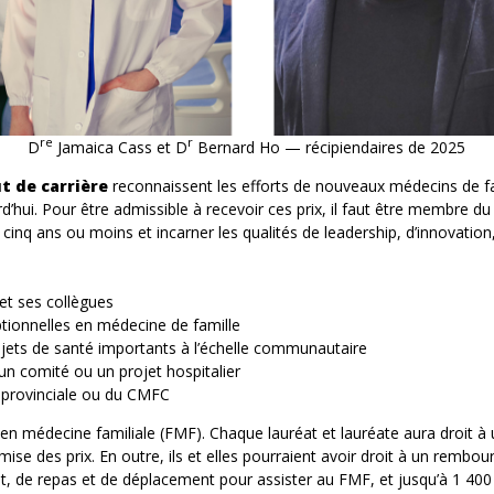
re
r
D
Jamaica Cass et D
Bernard Ho — récipiendaires de 2025
t de carrière
reconnaissent les efforts de nouveaux médecins de fa
d’hui. Pour être admissible à recevoir ces prix, il faut être membre d
inq ans ou moins et incarner les qualités de leadership, d’innovation,
et ses collègues
ptionnelles en médecine de famille
rojets de santé importants à l’échelle communautaire
un comité ou un projet hospitalier
n provinciale ou du CMFC
 en médecine familiale (FMF). Chaque lauréat et lauréate aura droit à 
emise des prix. En outre, ils et elles pourraient avoir droit à un rembo
t, de repas et de déplacement pour assister au FMF, et jusqu’à 1 400