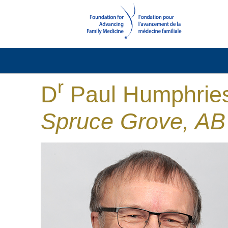
r
D
Paul Humphrie
Spruce Grove, AB