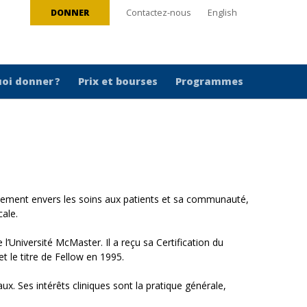
DONNER
Contactez-nous
English
oi donner ?
Prix et bourses
Programmes
uement envers les soins aux patients et sa communauté,
ale.
Université McMaster. Il a reçu sa Certification du
 le titre de Fellow en 1995.
ux. Ses intérêts cliniques sont la pratique générale,