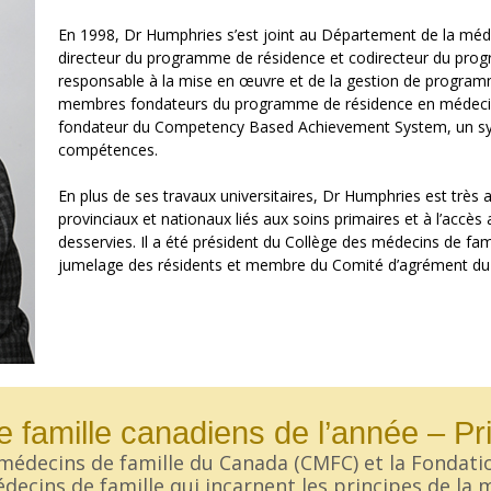
En 1998, Dr Humphries s’est joint au Département de la médecin
directeur du programme de résidence et codirecteur du progr
responsable à la mise en œuvre et de la gestion de programme
membres fondateurs du programme de résidence en médecine 
fondateur du Competency Based Achievement System, un sys
compétences.
En plus de ses travaux universitaires, Dr Humphries est très a
provinciaux et nationaux liés aux soins primaires et à l’acc
desservies. Il a été président du Collège des médecins de fami
jumelage des résidents et membre du Comité d’agrément d
 famille canadiens de l’année – Pri
 médecins de famille du Canada (CMFC) et la Fondati
ecins de famille qui incarnent les principes de la m