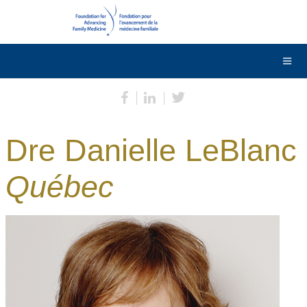
DONNER
Contactez-nous
English
Dre Danielle LeBlanc
Québec