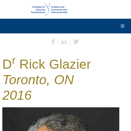
DONNER
Contactez-nous
English
r
D
Rick Glazier
Toronto, ON
2016